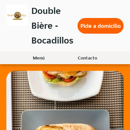
Volver
Double
al
menú
Bière -
principal
Pide a domicilio
Bocadillos
Menú
Contacto